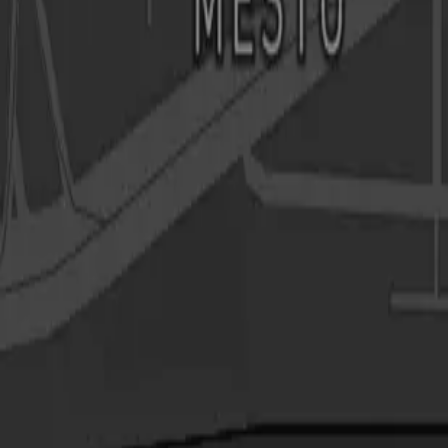
Načítavam…
Adresa
Marianum - Pohrebníctvo mesta Bratislavy
Šafárikovo námestie 3, 811 02 Bratislava
Otváracie hodiny
Kontakty
02/50 700 101
kontakt@marianum.sk
Všetky kontakty
Kvetinárstvo Marianum
Cintoríny a pamätníky v správe Marianum
kvetinarstvo_marianum
Pohrebná služba Marianum
Marianum
Vybavenie pohrebu