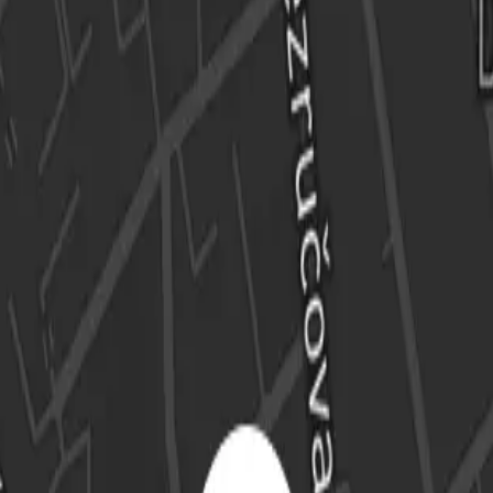
2026
 závislosti od počasia.
áji